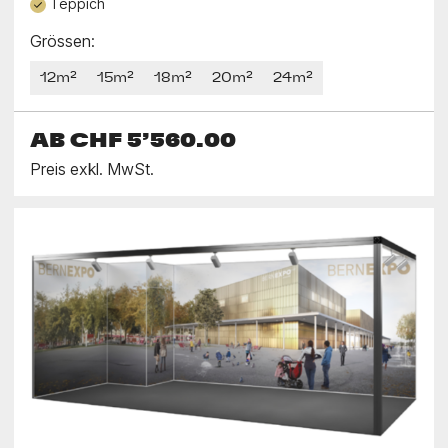
Teppich
Grössen:
12m²
15m²
18m²
20m²
24m²
AB
CHF 5’560.00
Preis exkl. MwSt.